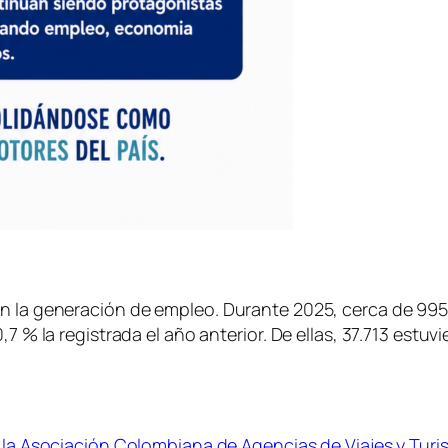
en la generación de empleo. Durante 2025, cerca de 995
0,7 % la registrada el año anterior. De ellas, 37.713 es
e la Asociación Colombiana de Agencias de Viajes y Tur